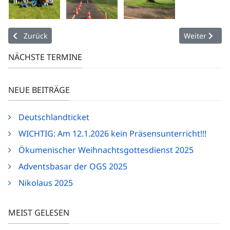
Vorheriger Beitrag: Klimafrühstück und Sponsorenlauf
Nächster Bei
Zurück
Weiter
NÄCHSTE TERMINE
NEUE BEITRÄGE
Deutschlandticket
WICHTIG: Am 12.1.2026 kein Präsensunterricht!!!
Ökumenischer Weihnachtsgottesdienst 2025
Adventsbasar der OGS 2025
Nikolaus 2025
MEIST GELESEN