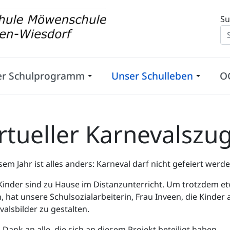
Su
er Schulprogramm
Unser Schulleben
O
rtueller Karnevalszu
sem Jahr ist alles anders: Karneval darf nicht gefeiert werde
 Kinder sind zu Hause im Distanzunterricht. Um trotzdem
n, hat unsere Schulsozialarbeiterin, Frau Inveen, die Kinde
valsbilder zu gestalten.
 Dank an alle, die sich an diesem Projekt beteiligt haben.