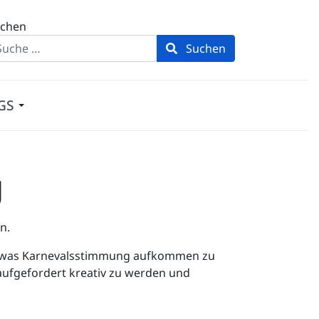
chen
Suchen
GS
g
n.
 etwas Karnevalsstimmung aufkommen zu
r aufgefordert kreativ zu werden und