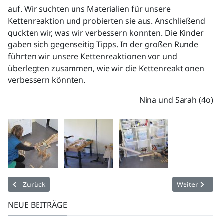
auf. Wir suchten uns Materialien für unsere
Kettenreaktion und probierten sie aus. Anschließend
guckten wir, was wir verbessern konnten. Die Kinder
gaben sich gegenseitig Tipps. In der großen Runde
führten wir unsere Kettenreaktionen vor und
überlegten zusammen, wie wir die Kettenreaktionen
verbessern könnten.
Nina und Sarah (4o)
Vorheriger Beitrag: Wir für unsere Stadt 2014
Nächster Beit
Zurück
Weiter
NEUE BEITRÄGE